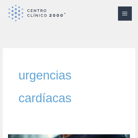
Ir
al
contenido
urgencias
cardíacas