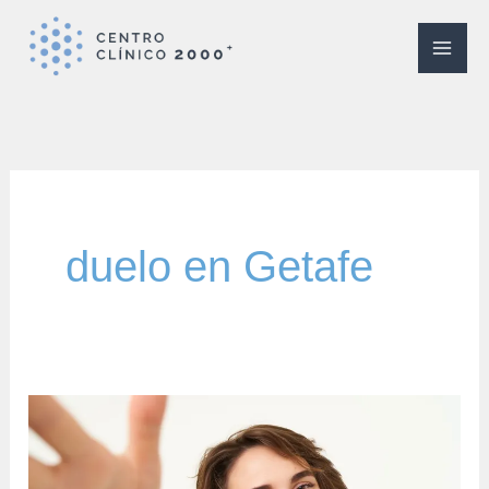
Ir
al
contenido
duelo en Getafe
Encuentra
tu
Equilibrio