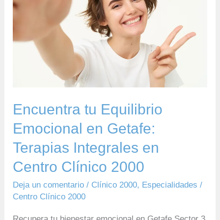
Emocional
en
Getafe:
Terapias
Integrales
en
Centro
Encuentra tu Equilibrio
Clínico
Emocional en Getafe:
2000
Terapias Integrales en
Centro Clínico 2000
Deja un comentario
/
Clínico 2000
,
Especialidades
/
Centro Clínico 2000
Recupera tu bienestar emocional en Getafe Sector 3