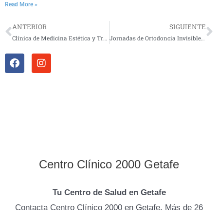
Read More »
ANTERIOR
SIGUIENTE
Prev
N
Clínica de Medicina Estética y Tratamientos Estéticos en Getafe Sector 3
Jornadas de Ortodoncia Invisible con Invisalign en Centro Clínico 2000 Getafe
F
I
a
n
c
s
e
t
b
a
o
g
o
r
k
a
m
Centro Clínico 2000 Getafe
Tu Centro de Salud en Getafe
Contacta Centro Clínico 2000 en Getafe. Más de 26