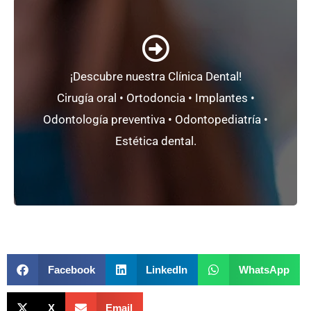
+ Información
¡Descubre nuestra Clínica Dental!
mínimamente invasiva.
Cirugía oral • Ortodoncia • Implantes •
Un
proyecto único
basado en la
odontología
Odontología preventiva • Odontopediatría •
Clínica Dental CC2000+
Estética dental.
Facebook
LinkedIn
WhatsApp
X
Email