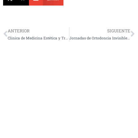
Prev
N
ANTERIOR
SIGUIENTE
Clínica de Medicina Estética y Tratamientos Estéticos en Getafe Sector 3
Jornadas de Ortodoncia Invisible con Invisalign en Centro Clínico 2000 Getafe