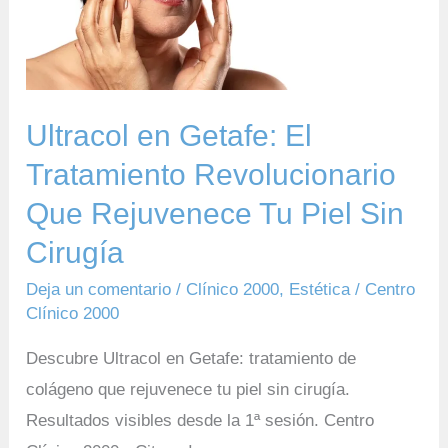
El
Tratamiento
Revolucionario
Que
Ultracol en Getafe: El
Rejuvenece
Tratamiento Revolucionario
Tu
Que Rejuvenece Tu Piel Sin
Piel
Sin
Cirugía
Cirugía
Deja un comentario
/
Clínico 2000
,
Estética
/
Centro
Clínico 2000
Descubre Ultracol en Getafe: tratamiento de
colágeno que rejuvenece tu piel sin cirugía.
Resultados visibles desde la 1ª sesión. Centro