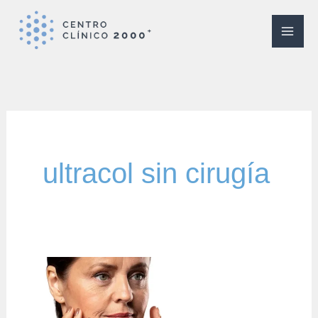
Ir
al
contenido
ultracol sin cirugía
Ultracol
en
Getafe: