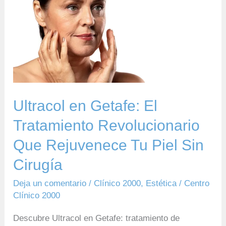
Ultracol
en
Getafe:
El
Tratamiento
Revolucionario
Que
Ultracol en Getafe: El
Rejuvenece
Tratamiento Revolucionario
Tu
Que Rejuvenece Tu Piel Sin
Piel
Sin
Cirugía
Cirugía
Deja un comentario
/
Clínico 2000
,
Estética
/
Centro
Clínico 2000
Descubre Ultracol en Getafe: tratamiento de