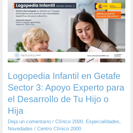
Logopedia
Infantil
en
Getafe
Sector
3:
Apoyo
Experto
Logopedia Infantil en Getafe
para
el
Sector 3: Apoyo Experto para
Desarrollo
el Desarrollo de Tu Hijo o
de
Hija
Tu
Hijo
Deja un comentario
/
Clínico 2000
,
Especialidades
,
Novedades
/
Centro Clínico 2000
o