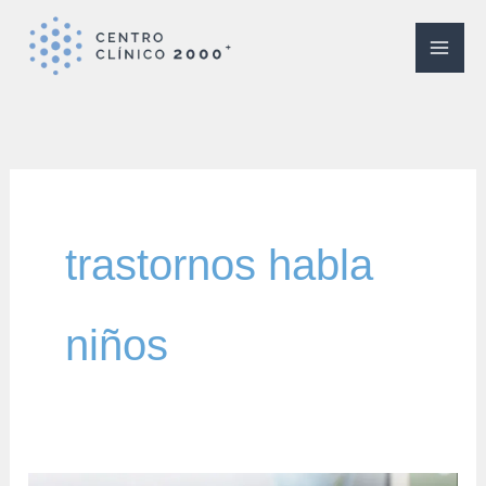
Ir
al
contenido
trastornos habla
niños