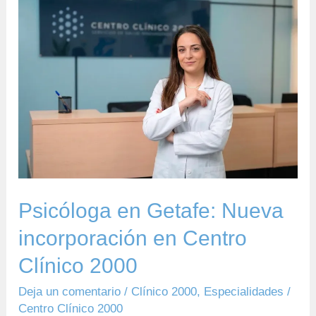
Psicóloga
en
Getafe:
Nueva
incorporación
en
Centro
Clínico
2000
Psicóloga en Getafe: Nueva
incorporación en Centro
Clínico 2000
Deja un comentario
/
Clínico 2000
,
Especialidades
/
Centro Clínico 2000