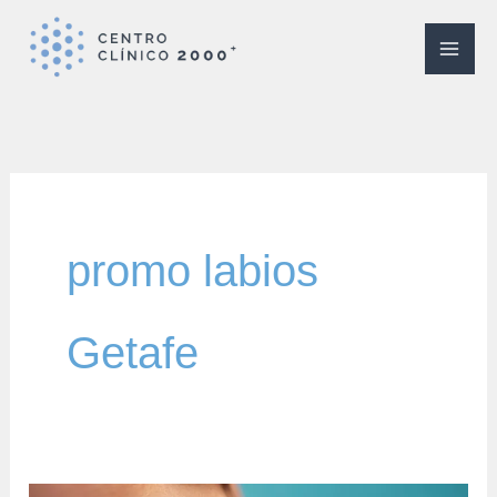
Ir
al
contenido
promo labios
Getafe