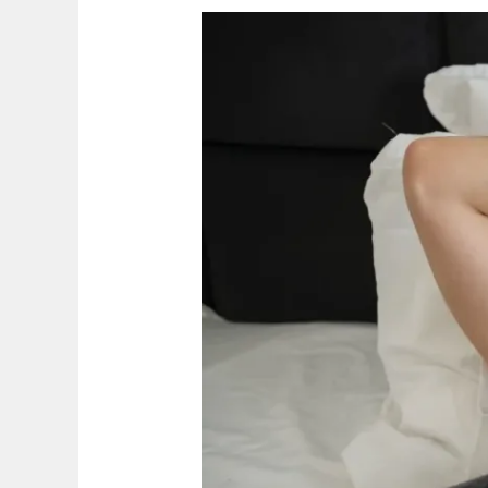
Centro
Clínico
2000
en
Getafe
Sector
3:
Tu
Centro
de
Salud
Integral