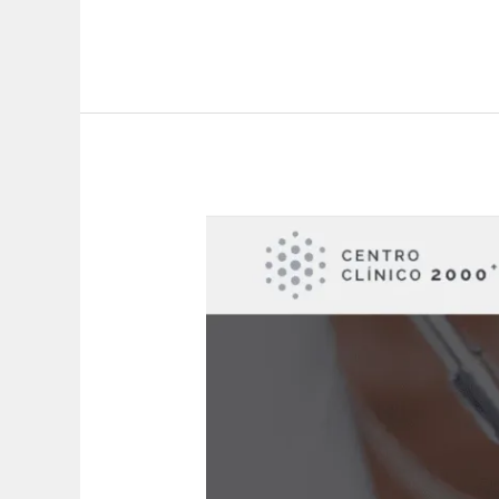
Estrenamos
Nueva
Web
y
Nueva
Etapa
en
Centro