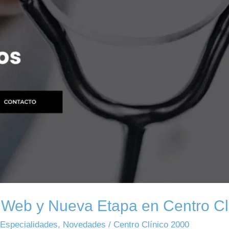
Web y Nueva Etapa en Centro Cl
,
Especialidades
,
Novedades
/
Centro Clínico 2000