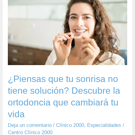
tu
sonrisa
no
tiene
solución?
Descubre
la
ortodoncia
¿Piensas que tu sonrisa no
que
tiene solución? Descubre la
cambiará
ortodoncia que cambiará tu
tu
vida
vida
Deja un comentario
/
Clínico 2000
,
Especialidades
/
Centro Clínico 2000