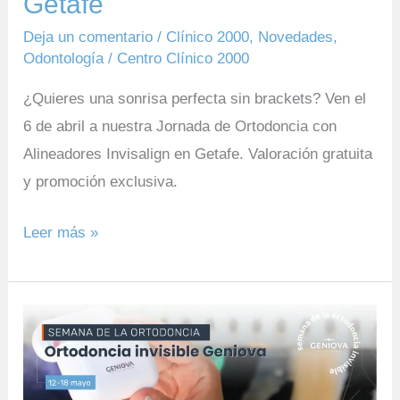
Getafe
en
Deja un comentario
/
Clínico 2000
,
Novedades
,
Getafe
Odontología
/
Centro Clínico 2000
¿Quieres una sonrisa perfecta sin brackets? Ven el
6 de abril a nuestra Jornada de Ortodoncia con
Alineadores Invisalign en Getafe. Valoración gratuita
y promoción exclusiva.
Leer más »
Semana
de
la