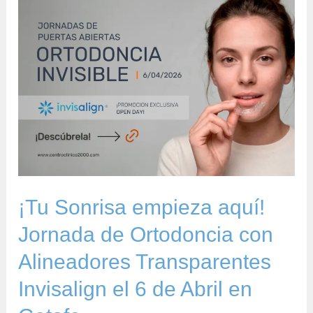
¡Tu
Sonrisa
empieza
aquí!
Jornada
de
Ortodoncia
con
Alineadores
Transparentes
¡Tu Sonrisa empieza aquí!
Invisalign
Jornada de Ortodoncia con
el
Alineadores Transparentes
6
de
Invisalign el 6 de Abril en
Abril