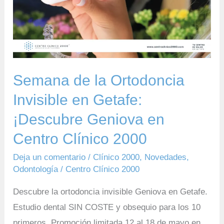
Ortodoncia
Invisible
en
Getafe:
¡Descubre
Semana de la Ortodoncia
Geniova
en
Invisible en Getafe:
Centro
¡Descubre Geniova en
Clínico
Centro Clínico 2000
2000
Deja un comentario
/
Clínico 2000
,
Novedades
,
Odontología
/
Centro Clínico 2000
Descubre la ortodoncia invisible Geniova en Getafe.
Estudio dental SIN COSTE y obsequio para los 10
primeros. Promoción limitada 12 al 18 de mayo en