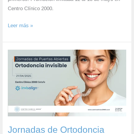
Centro Clínico 2000.
Leer más »
Jornadas
de
Ortodoncia
Invisible
con
Invisalign
en
Centro
Jornadas de Ortodoncia
Clínico