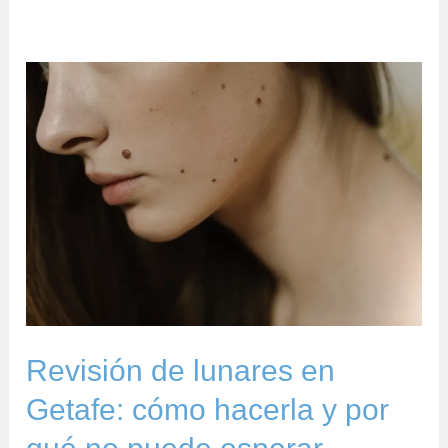
Revisión
de
lunares
en
Getafe:
cómo
hacerla
y
por
qué
Revisión de lunares en
no
Getafe: cómo hacerla y por
puede