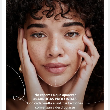
Hilos
Tensores:
Rejuvenecimiento
Facial
y
Corporal
en
Centro
Clínico
2000