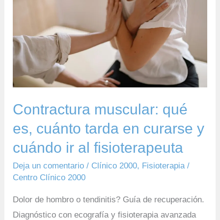
es,
cuánto
tarda
en
curarse
y
cuándo
Contractura muscular: qué
ir
es, cuánto tarda en curarse y
al
cuándo ir al fisioterapeuta
fisioterapeuta
Deja un comentario
/
Clínico 2000
,
Fisioterapia
/
Centro Clínico 2000
Dolor de hombro o tendinitis? Guía de recuperación.
Diagnóstico con ecografía y fisioterapia avanzada