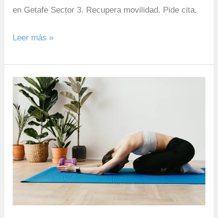
en Getafe Sector 3. Recupera movilidad. Pide cita.
Leer más »
El
Secreto
para
una
Vida
Activa,
Sin
Dolor
y