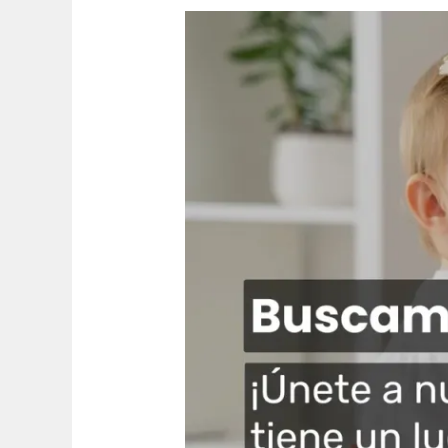
Buscamos
Pediatra
en
Getafe:
Únete
a
Nuestro
Equipo
Médico