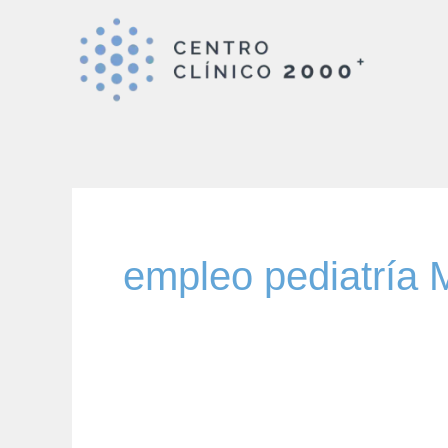
Ir
al
contenido
empleo pediatría 