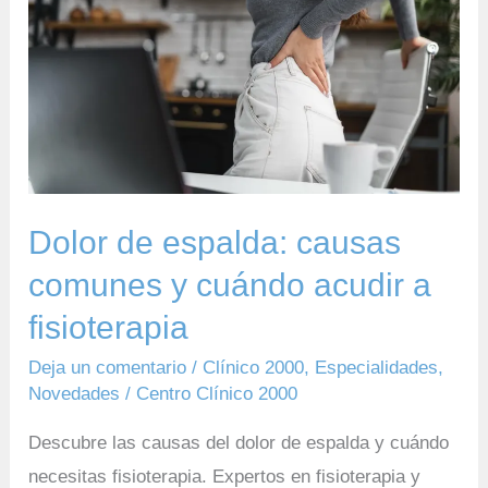
causas
comunes
y
cuándo
acudir
a
fisioterapia
Dolor de espalda: causas
comunes y cuándo acudir a
fisioterapia
Deja un comentario
/
Clínico 2000
,
Especialidades
,
Novedades
/
Centro Clínico 2000
Descubre las causas del dolor de espalda y cuándo
necesitas fisioterapia. Expertos en fisioterapia y