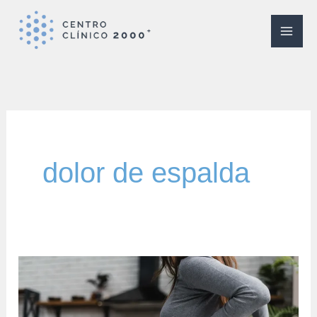
Ir
al
contenido
dolor de espalda
Dolor
de
espalda: