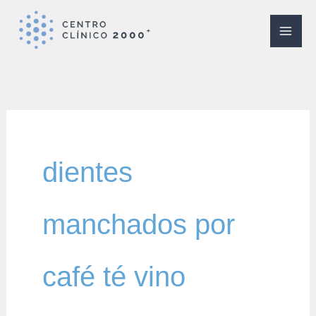
Ir
al
contenido
dientes
manchados por
café té vino