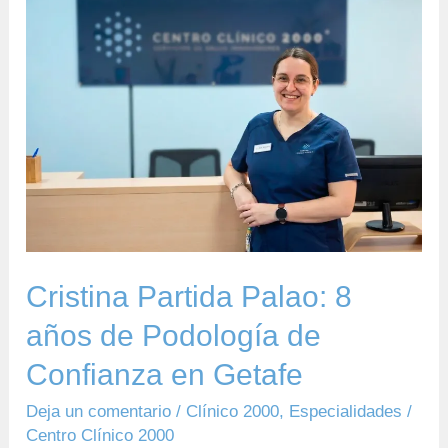
Cristina
Partida
Palao:
8
años
de
Podología
de
Confianza
en
Cristina Partida Palao: 8
Getafe
años de Podología de
Confianza en Getafe
Deja un comentario
/
Clínico 2000
,
Especialidades
/
Centro Clínico 2000