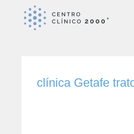
Ir
al
contenido
clínica Getafe tra