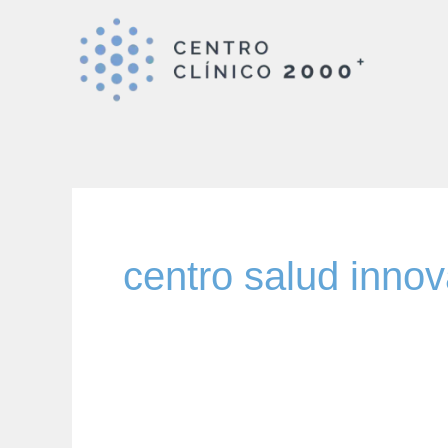
Ir
al
contenido
centro salud inno