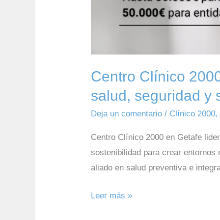
sostenibilidad
desde
la
perspectiva
de
Centro Clínico 2000
género
salud, seguridad y 
Deja un comentario
/
Clínico 2000
Centro Clínico 2000 en Getafe lide
sostenibilidad para crear entornos
aliado en salud preventiva e integra
Leer más »