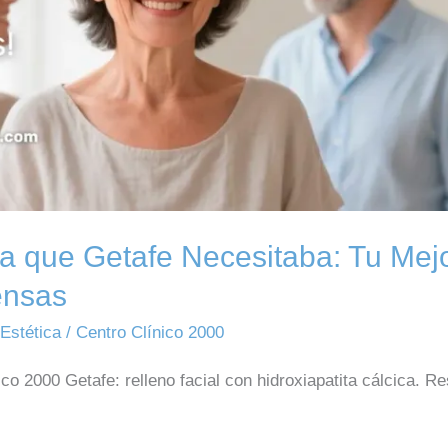
ca que Getafe Necesitaba: Tu Mej
ensas
,
Estética
/
Centro Clínico 2000
o 2000 Getafe: relleno facial con hidroxiapatita cálcica. 