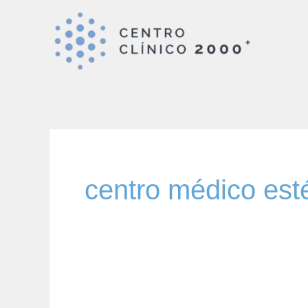
Ir
al
contenido
centro médico est