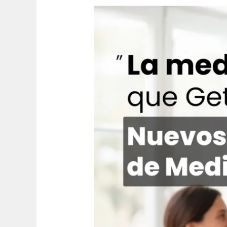
La
Medicina
Estética
que
Getafe
Necesitaba:
Tu
Mejor
Versión
Está
Más
Cerca
de
lo