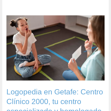
Logopedia
en
Getafe:
Centro
Clínico
2000,
tu
centro
especializado
y
Logopedia en Getafe: Centro
homologado
Clínico 2000, tu centro