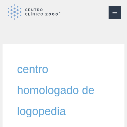
Ir
al
contenido
centro
homologado de
logopedia