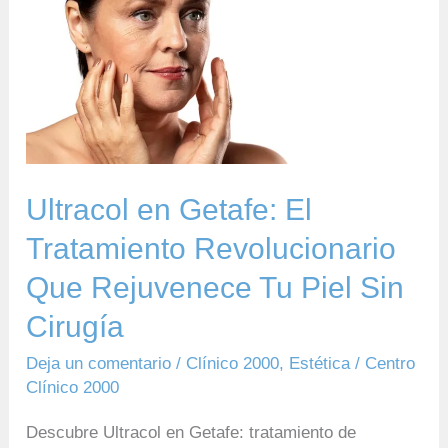
Ultracol
en
Getafe:
El
Tratamiento
Revolucionario
Que
Ultracol en Getafe: El
Rejuvenece
Tratamiento Revolucionario
Tu
Que Rejuvenece Tu Piel Sin
Piel
Sin
Cirugía
Cirugía
Deja un comentario
/
Clínico 2000
,
Estética
/
Centro
Clínico 2000
Descubre Ultracol en Getafe: tratamiento de