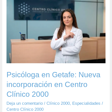
Psicóloga
en
Getafe:
Nueva
incorporación
en
Centro
Clínico
2000
Psicóloga en Getafe: Nueva
incorporación en Centro
Clínico 2000
Deja un comentario
/
Clínico 2000
,
Especialidades
/
Centro Clínico 2000