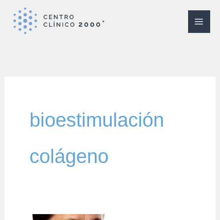
Ir
al
contenido
bioestimulación
colágeno