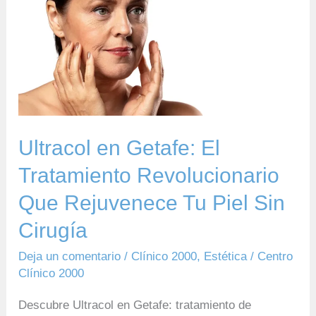
Ultracol
en
Getafe:
El
Tratamiento
Revolucionario
Que
Ultracol en Getafe: El
Rejuvenece
Tratamiento Revolucionario
Tu
Que Rejuvenece Tu Piel Sin
Piel
Sin
Cirugía
Cirugía
Deja un comentario
/
Clínico 2000
,
Estética
/
Centro
Clínico 2000
Descubre Ultracol en Getafe: tratamiento de