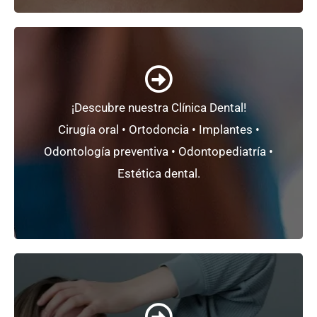
+ Información
¡Descubre nuestra Clínica Dental!
mínimamente invasiva.
Cirugía oral • Ortodoncia • Implantes •
Un
proyecto único
basado en la
odontología
Odontología preventiva • Odontopediatría •
Clínica Dental CC2000+
Estética dental.
+ Información