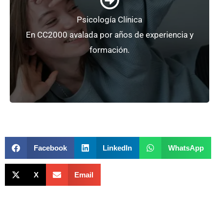
Psicología Clínica
Para adultos, adolescentes y niños.
En CC2000 avalada por años de experiencia y
Psicología Clínica
formación.
Facebook
LinkedIn
WhatsApp
X
Email
Prev
N