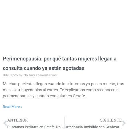
Perimenopausia: por qué tantas mujeres llegan a
consulta cuando ya están agotadas
09/07/26
No hay comentarios
Muchas pacientes llegan cuando los síntomas ya pesan mucho, tras
meses atribuyéndolos al estrés. Te explicamos cómo reconocer la
perimenopausia y cuándo consultar en Getafe.
Read More »
ANTERIOR
SIGUIENTE
Prev
N
Buscamos Pediatra en Getafe: Únete a Nuestro Equipo Médico
Ortodoncia Invisible con Geniova en Getafe – Semana de la Ortodoncia en Centro Clínico 2000