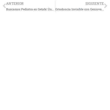
ANTERIOR
SIGUIENTE
Buscamos Pediatra en Getafe: Únete a Nuestro Equipo Médico
Ortodoncia Invisible con Geniova en Getafe – Semana de la Ortodoncia en Centro Clínico 2000