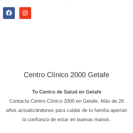
F
I
a
n
c
s
e
t
b
a
o
g
o
r
k
a
m
Centro Clínico 2000 Getafe
Tu Centro de Salud en Getafe
Contacta Centro Clínico 2000 en Getafe. Más de 26
años actualizándonos para cuidar de tu familia aportan
la confianza de estar en buenas manos.