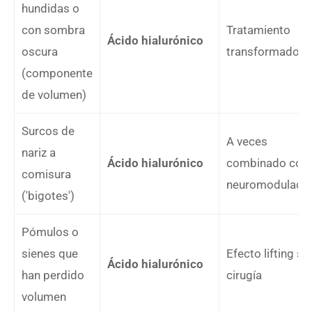
hundidas o
con sombra
Tratamiento
Ácido hialurónico
oscura
transformador
(componente
de volumen)
Surcos de
A veces
nariz a
Ácido hialurónico
combinado con
comisura
neuromodulado
('bigotes')
Pómulos o
sienes que
Efecto lifting sin
Ácido hialurónico
han perdido
cirugía
volumen