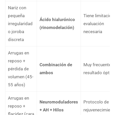
Nariz con
pequeña
Tiene limitacion
Ácido hialurónico
irregularidad
evaluación
(rinomodelación)
o joroba
necesaria
discreta
Arrugas en
reposo +
Combinación de
Muy frecuente,
pérdida de
ambos
resultado óptim
volumen (45-
55 años)
Arrugas en
Neuromoduladores
Protocolo de
reposo +
+ AH + Hilos
rejuvenecimient
flacidez (cara