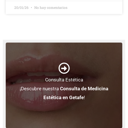
20/01/26
No hay comentarios
+ Información
Consulta Estética
La mejor atención, a tu alcance.
¡Descubre nuestra
Consulta de Medicina
Medicina Estética
Estética en Getafe
!