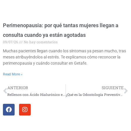
Perimenopausia: por qué tantas mujeres llegan a
consulta cuando ya están agotadas
09/07/26
No hay comentarios
Muchas pacientes llegan cuando los síntomas ya pesan mucho, tras
meses atribuyéndolos al estrés. Te explicamos cómo reconocer la
perimenopausia y cuándo consultar en Getafe.
Read More »
ANTERIOR
SIGUIENTE
Prev
N
Rellenos con Ácido Hialurónico en Getafe: Rejuvenece tu piel con Centro Clínico 2000
¿Qué es la Odontología Preventiva y por qué es importante?
F
I
a
n
c
s
e
t
b
a