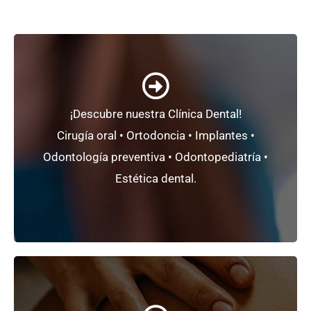
+ Información
¡Descubre nuestra Clínica Dental!
mínimamente invasiva.
Cirugía oral • Ortodoncia • Implantes •
Un
proyecto único
basado en la
odontología
Odontología preventiva • Odontopediatría •
Clínica Dental CC2000+
Estética dental.
+ Información