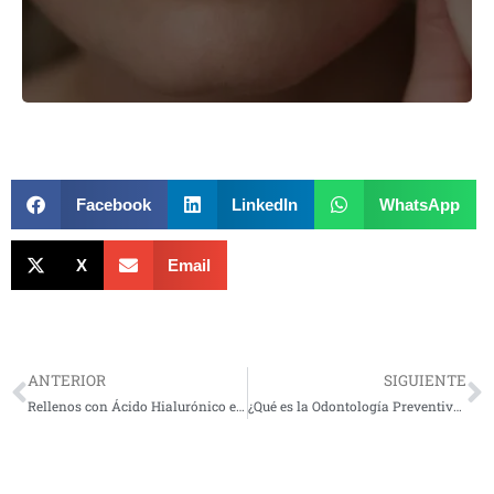
Facebook
LinkedIn
WhatsApp
X
Email
Prev
N
ANTERIOR
SIGUIENTE
Rellenos con Ácido Hialurónico en Getafe: Rejuvenece tu piel con Centro Clínico 2000
¿Qué es la Odontología Preventiva y por qué es importante?