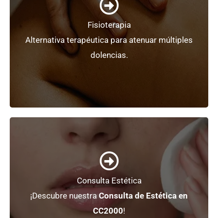
Fisioterapia
tratamiento en
CC2000
Alternativa terapéutica para atenuar múltiples
Diagnóstico, evaluación, prevención y
dolencias.
Médico rehabilitador
+ Información
Consulta Estética
La mejor atención, a tu alcance.
¡Descubre nuestra
Consulta de Estética en
Medicina Estética
CC2000
!