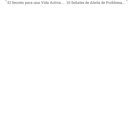
El Secreto para una Vida Activa, Sin Dolor y con Menos Lesiones: Los estiramientos
10 Señales de Alerta de Problemas Cardíacos que No Debes Ignorar