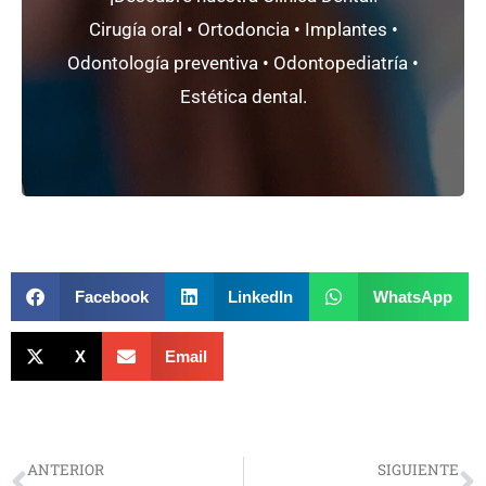
mínimamente invasiva.
Cirugía oral • Ortodoncia • Implantes •
Un
proyecto único
basado en la
odontología
Odontología preventiva • Odontopediatría •
Clínica Dental CC2000+
Estética dental.
Facebook
LinkedIn
WhatsApp
X
Email
Prev
N
ANTERIOR
SIGUIENTE